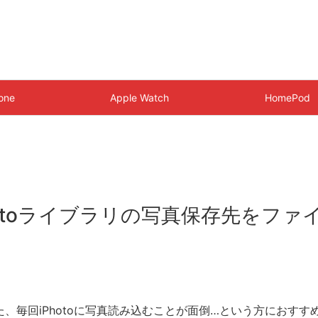
one
Apple Watch
HomePod
hotoライブラリの写真保存先をフ
きた、毎回iPhotoに写真読み込むことが面倒…という方におすす