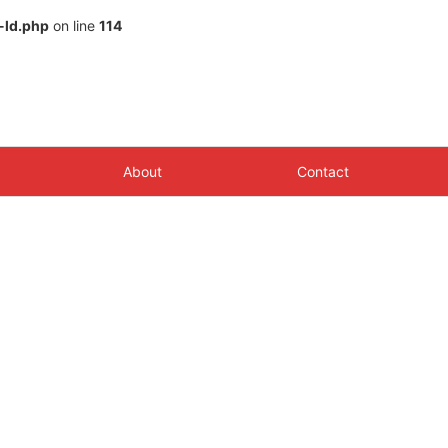
-ld.php
on line
114
About
Contact