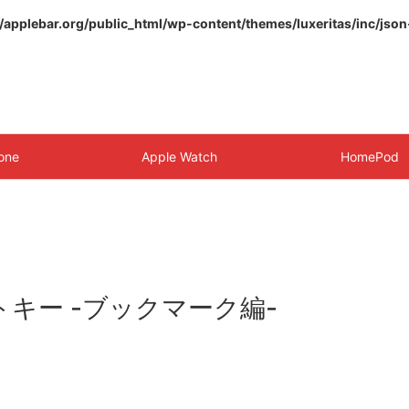
pplebar.org/public_html/wp-content/themes/luxeritas/inc/json
one
Apple Watch
HomePod
カットキー -ブックマーク編-