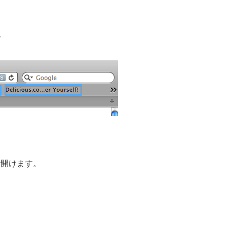
分
で開けます。