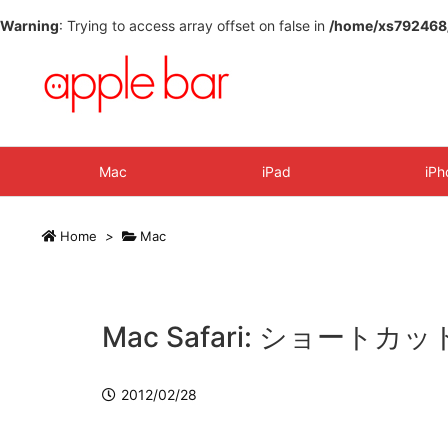
Warning
: Trying to access array offset on false in
/home/xs792468/a
Mac
iPad
iPh
Home
>
Mac
Mac Safari: ショート
2012/02/28