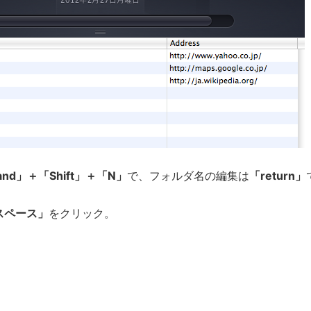
nd」＋「Shift」＋「N」
で、フォルダ名の編集は
「return」
スペース」
をクリック。