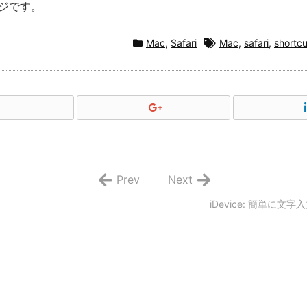
ージです。
Mac
,
Safari
Mac
,
safari
,
shortcu
Prev
Next
iDevice: 簡単に