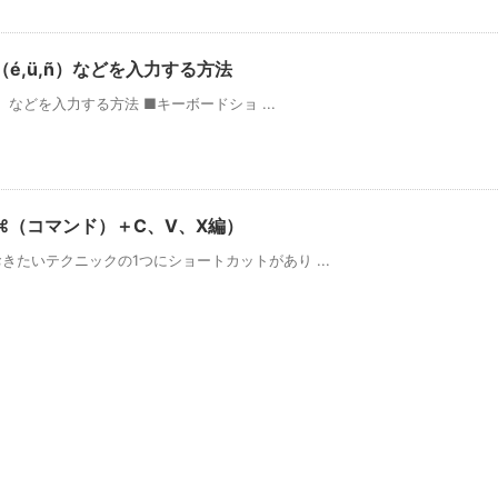
é,ü,ñ）などを入力する方法
）などを入力する方法 ■キーボードショ ...
⌘（コマンド）＋C、V、X編）
たいテクニックの1つにショートカットがあり ...