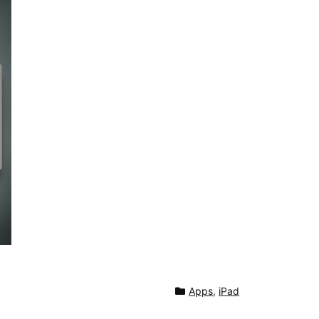
Apps
,
iPad