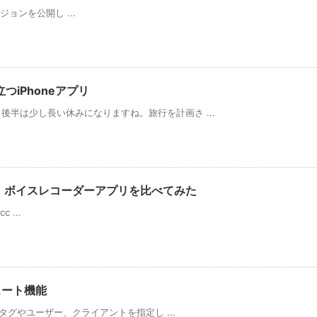
ージョンを公開し ...
iPhoneアプリ
半は少し長い休みになりますね。旅行を計画さ ...
 ボイスレコーダーアプリを比べてみた
cc ...
ミュート機能
ュタグやユーザー、クライアントを指定し ...