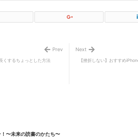
Prev
Next
を長くするちょっとした方法
【挫折しない】おすすめiPh
ープン！〜未来の読書のかたち〜