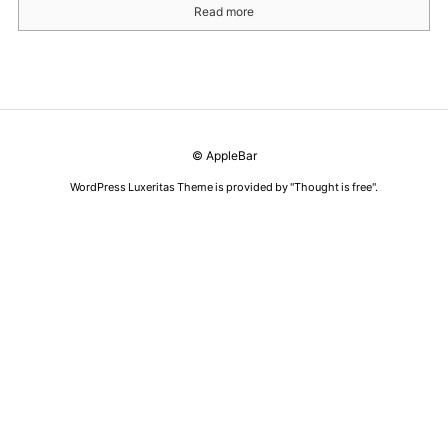
Read more
©
AppleBar
WordPress Luxeritas Theme is provided by "
Thought is free
".